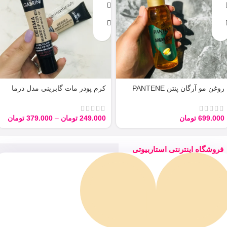
روغن مو آرگان پنتن PANTENE
کرم پودر مات گابرینی مدل درما
ARGAN 100ML
Derma با حجم 40 میل
699.000
تومان
249.000
تومان
–
379.000
تومان
فروشگاه اینترنتی استاربیوتی