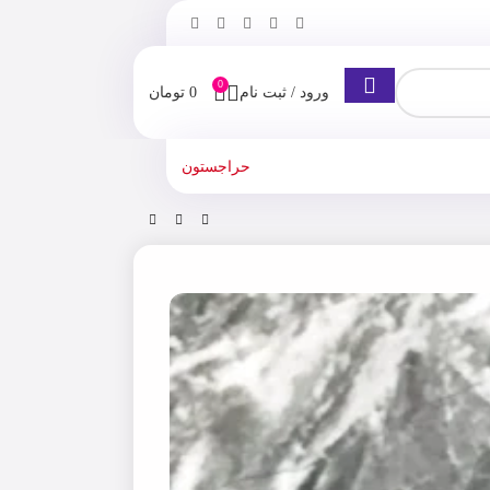
0
ورود / ثبت نام
0
تومان
حراجستون
برو
ریمل حجم دهنده اپکس مشکی مدل Favourit XXL