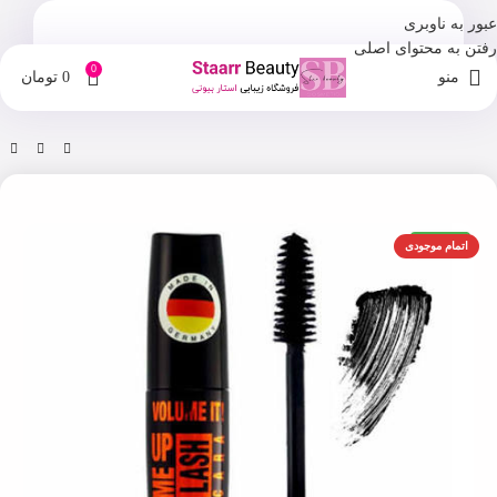
عبور به ناوبری
رفتن به محتوای اصلی
0
منو
0
تومان
خانه
فروشگاه
آرایش چشم و ابرو
اورجینال
اتمام موجودی