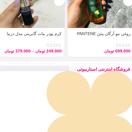
روغن مو آرگان پنتن PANTENE
کرم پودر مات گابرینی مدل درما
ARGAN 100ML
Derma با حجم 40 میل
699.000
تومان
249.000
تومان
–
379.000
تومان
فروشگاه اینترنتی استاربیوتی