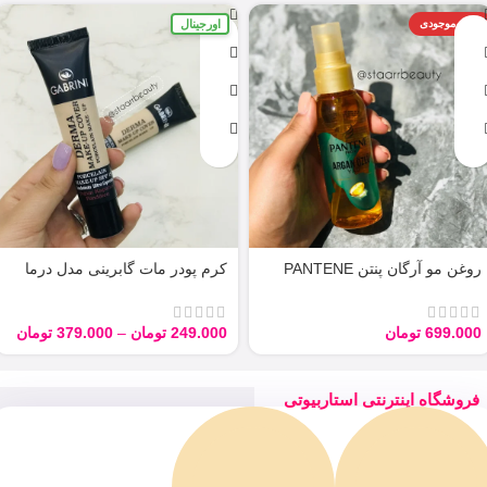
اورجینال
اتمام موجودی
روغن مو آرگان پنتن PANTENE
کرم پودر مات گابرینی مدل درما
ARGAN 100ML
Derma با حجم 40 میل
699.000
تومان
249.000
تومان
–
379.000
تومان
فروشگاه اینترنتی استاربیوتی