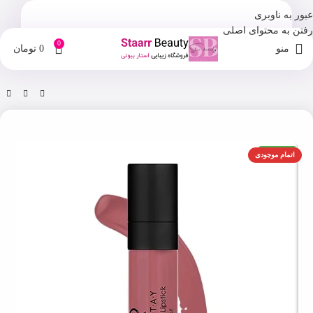
عبور به ناوبری
رفتن به محتوای اصلی
0
منو
0
تومان
خانه
فروشگاه
آرایش لب
اورجینال
اتمام موجودی