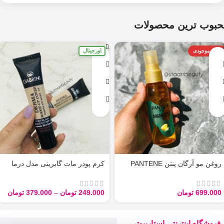
حبوب ترین محصولات
اورجینال
اتمام موجودی
روغن مو آرگان پنتن PANTENE
کرم پودر مات گابرینی مدل درما
ARGAN 100ML
Derma با حجم 40 میل
699.000
تومان
249.000
تومان
–
379.000
تومان
فروشگاه اینترنتی استاربیوتی