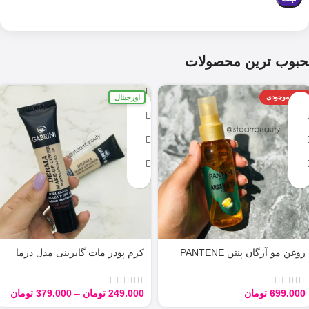
حبوب ترین محصولات
اورجینال
اتمام موجودی
روغن مو آرگان پنتن PANTENE
کرم پودر مات گابرینی مدل درما
ARGAN 100ML
Derma با حجم 40 میل
699.000
تومان
249.000
تومان
–
379.000
تومان