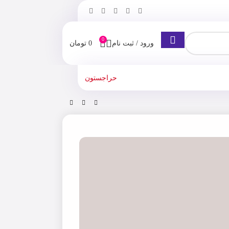
0
ورود / ثبت نام
0
تومان
حراجستون
ازم برقی
دستگاه یووی ال ای دی سان UV-LED SUN 5