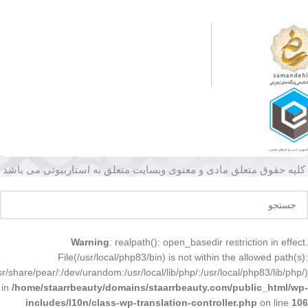
کلیه حقوق متعلق مادی و معنوی وبسایت متعلق به استاربیوتی می باشد
Warning
: realpath(): open_basedir restriction in effect.
File(/usr/local/php83/bin) is not within the allowed path(s):
r/share/pear/:/dev/urandom:/usr/local/lib/php/:/usr/local/php83/lib/php/)
in
/home/staarrbeauty/domains/staarrbeauty.com/public_html/wp-
includes/l10n/class-wp-translation-controller.php
on line
106