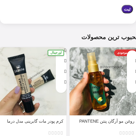
حبوب ترین محصولات
اورجینال
اتمام موجودی
روغن مو آرگان پنتن PANTENE
کرم پودر مات گابرینی مدل درما
ARGAN 100ML
Derma با حجم 40 میل