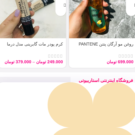
روغن مو آرگان پنتن PANTENE
کرم پودر مات گابرینی مدل درما
ARGAN 100ML
Derma با حجم 40 میل
699.000
تومان
249.000
تومان
–
379.000
تومان
فروشگاه اینترنتی استاربیوتی