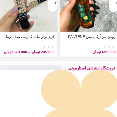
روغن مو آرگان پنتن PANTENE
کرم پودر مات گابرینی مدل درما
ARGAN 100ML
Derma با حجم 40 میل
699.000
تومان
249.000
تومان
–
379.000
تومان
فروشگاه اینترنتی استاربیوتی