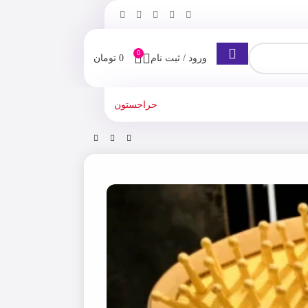
0
ورود / ثبت نام
0
تومان
حراجستون
ق العاده از برند لاپینا Lapina با دندانه های چوبی