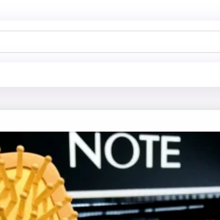
خانه
فروشگاه
برس و شانه مو
برس چوبی فو