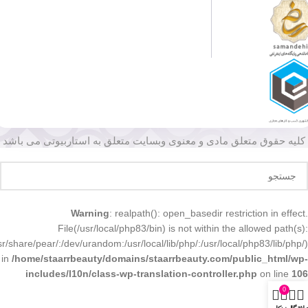
کلیه حقوق متعلق مادی و معنوی وبسایت متعلق به استاربیوتی می باشد
Warning
: realpath(): open_basedir restriction in effect.
File(/usr/local/php83/bin) is not within the allowed path(s):
r/share/pear/:/dev/urandom:/usr/local/lib/php/:/usr/local/php83/lib/php/)
in
/home/staarrbeauty/domains/staarrbeauty.com/public_html/wp-
includes/l10n/class-wp-translation-controller.php
on line
106
0