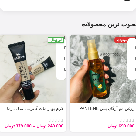
حبوب ترین محصولات
اورجینال
اتمام موجودی
روغن مو آرگان پنتن PANTENE
کرم پودر مات گابرینی مدل درما
ARGAN 100ML
Derma با حجم 40 میل
699.000
تومان
249.000
تومان
–
379.000
تومان