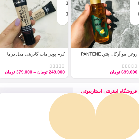
روغن مو آرگان پنتن PANTENE
کرم پودر مات گابرینی مدل درما
ARGAN 100ML
Derma با حجم 40 میل
699.000
تومان
249.000
تومان
–
379.000
تومان
فروشگاه اینترنتی استاربیوتی