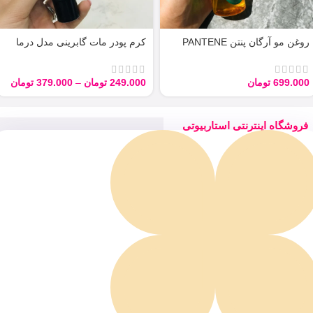
روغن مو آرگان پنتن PANTENE
کرم پودر مات گابرینی مدل درما
ARGAN 100ML
Derma با حجم 40 میل
699.000
تومان
249.000
تومان
–
379.000
تومان
فروشگاه اینترنتی استاربیوتی