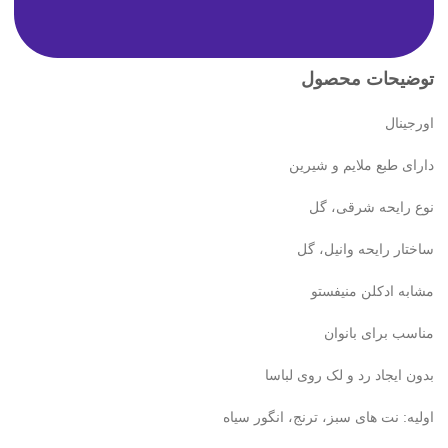
توضیحات محصول
اورجینال
دارای طبع ملایم و شیرین
نوع رایحه شرقی، گل
ساختار رایحه وانیل، گل
مشابه ادکلن منیفستو
مناسب برای بانوان
بدون ایجاد رد و لک روی لباسا
اولیه: نت های سبز، ترنج، انگور سیاه