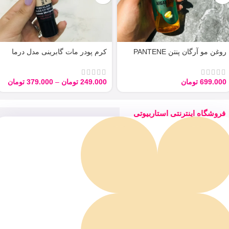
روغن مو آرگان پنتن PANTENE
کرم پودر مات گابرینی مدل درما
ARGAN 100ML
Derma با حجم 40 میل
699.000
تومان
249.000
تومان
–
379.000
تومان
فروشگاه اینترنتی استاربیوتی