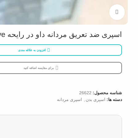
بزرگنمایی تصویر
اسپری ضد تعریق مردانه داو در رایحه sport active +
افزودن به علاقه مندی
برای مقایسه اضافه کنید
شناسه محصول:
26622
دسته ها:
اسپری بدن
,
اسپری مردانه