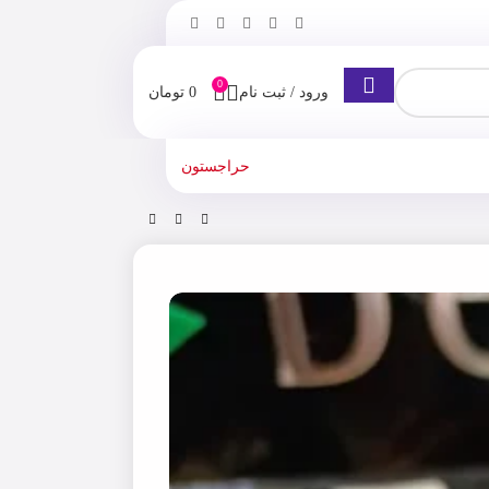
0
ورود / ثبت نام
0
تومان
حراجستون
ن
اسپری ضد تعریق مردانه داو در رایحه sport active +