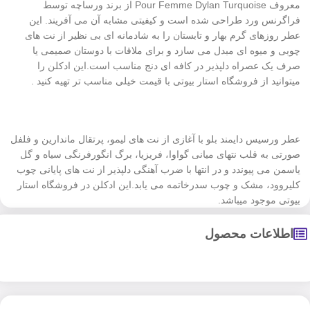
معروف Pour Femme Dylan Turquoise از برند ورساچه توسط
فراگرنس ورد طراحی شده است و کیفیتی مشابه آن می آفریند. این
عطر روزهای گرم بهار و تابستان را به شادمانه ای بی نظیر از نت های
چوبی و میوه ای مبدل می سازد و برای ملاقات با دوستان صمیمی یا
صرف یک عصراه دلپذیر در کافه ای دنج مناسب است.این ادکلن را
میتوانید از فروشگاه استار بیوتی با قیمت خیلی مناسب تر تهیه کنید .
عطر ورسیس دایمند بلو با آغازی از نت های لیمو، پرتقال ماندارین و فلفل
صورتی به قلب نتهای میانی گواوا، فریزیا، برگ انگورفرنگی سیاه و گل
یاسمن می پیوندد و در انتها با ضرب آهنگی دلپذیر از نت های پایانی چوب
کلیروود، مشک و چوب سدرخاتمه می یابد.این ادکلن در فروشگاه استار
بیوتی موجود میباشد.
اطلاعات محصول