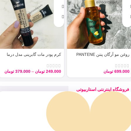
روغن مو آرگان پنتن PANTENE
کرم پودر مات گابرینی مدل درما
ARGAN 100ML
Derma با حجم 40 میل
699.000
تومان
249.000
تومان
–
379.000
تومان
فروشگاه اینترنتی استاربیوتی