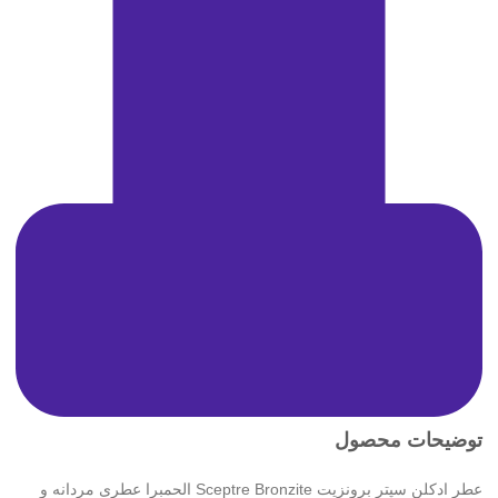
توضیحات محصول
عطر ادکلن سپتر برونزیت Sceptre Bronzite الحمبرا عطری مردانه و