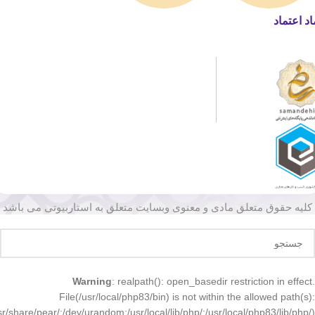
اد اعتماد
کلیه حقوق متعلق مادی و معنوی وبسایت متعلق به استاربیوتی می باشد
Warning
: realpath(): open_basedir restriction in effect.
File(/usr/local/php83/bin) is not within the allowed path(s):
r/share/pear/:/dev/urandom:/usr/local/lib/php/:/usr/local/php83/lib/php/)