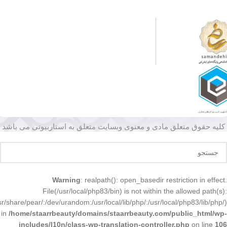
کلیه حقوق متعلق مادی و معنوی وبسایت متعلق به استاربیوتی می باشد
Warning
: realpath(): open_basedir restriction in effect.
File(/usr/local/php83/bin) is not within the allowed path(s):
r/share/pear/:/dev/urandom:/usr/local/lib/php/:/usr/local/php83/lib/php/)
in
/home/staarrbeauty/domains/staarrbeauty.com/public_html/wp-
includes/l10n/class-wp-translation-controller.php
on line
106