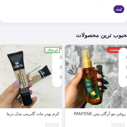
حبوب ترین محصولات
اورجینال
اتمام موجودی
روغن مو آرگان پنتن PANTENE
کرم پودر مات گابرینی مدل درما
ARGAN 100ML
Derma با حجم 40 میل