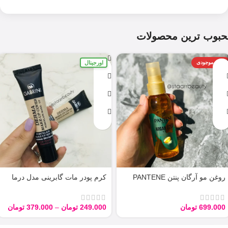
حبوب ترین محصولات
اورجینال
اتمام موجودی
روغن مو آرگان پنتن PANTENE
کرم پودر مات گابرینی مدل درما
ARGAN 100ML
Derma با حجم 40 میل
699.000
تومان
249.000
تومان
–
379.000
تومان